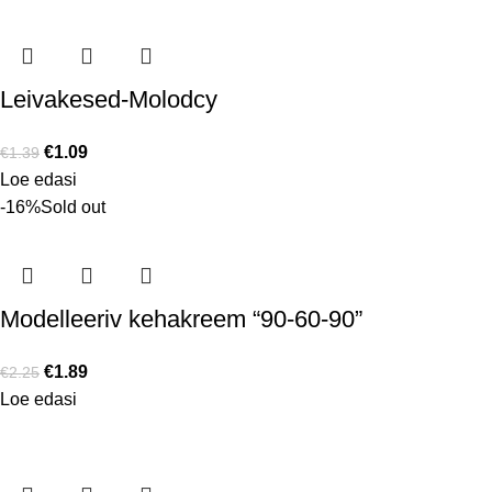
Leivakesed-Molodcy
€
1.09
€
1.39
Loe edasi
-16%
Sold out
Modelleeriv kehakreem “90-60-90”
€
1.89
€
2.25
Loe edasi