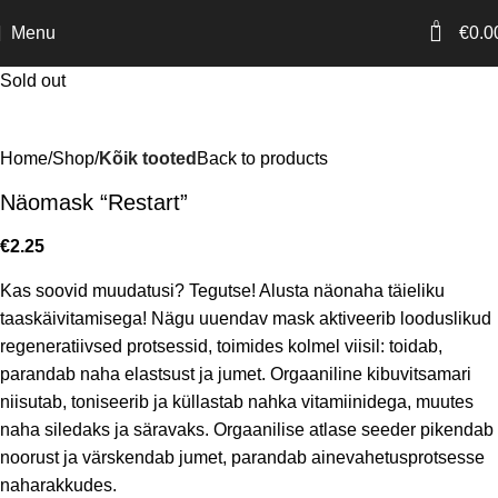
0
Menu
€
0.0
Sold out
Home
Shop
Kõik tooted
Back to products
Näomask “Restart”
€
2.25
Kas soovid muudatusi? Tegutse! Alusta näonaha täieliku
taaskäivitamisega! Nägu uuendav mask aktiveerib looduslikud
regeneratiivsed protsessid, toimides kolmel viisil: toidab,
parandab naha elastsust ja jumet. Orgaaniline kibuvitsamari
niisutab, toniseerib ja küllastab nahka vitamiinidega, muutes
naha siledaks ja säravaks. Orgaanilise atlase seeder pikendab
noorust ja värskendab jumet, parandab ainevahetusprotsesse
naharakkudes.